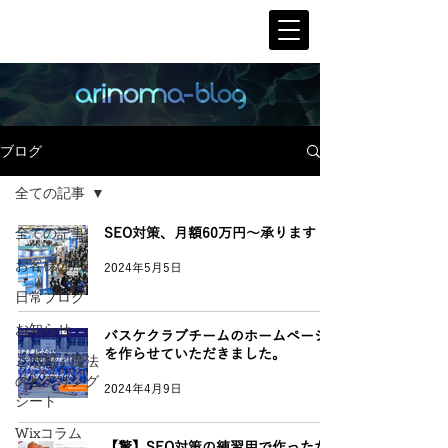
ブログ
全ての記事
全ての記事
SEO対策、月額60万円～承ります！
お客様の声
2024年5月5日
日常ブログ
お知らせ
バスケクラブチームのホームページ
を作らせていただきました。
ご感想：魔法
のヒアリング
2024年4月9日
シート
Wixコラム
【驚】SEO対策の練習用で作っただ