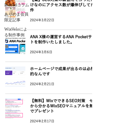
Indeedコラム
けなのにアクセス数が爆伸びしてた
件
ありのま会員
限定記事
2024年3月22日
WixVeloによ
る制作事例
ANA X様の運営するANA Pocketサイ
トを制作いたしました。
2024年3月6日
ホームページで成果が出るのは必然
的なんです
2024年2月21日
【無料】WixでできるSEO対策 ゼロ
から分かるWixSEOマニュアルを無料
でプレゼント
2024年2月17日