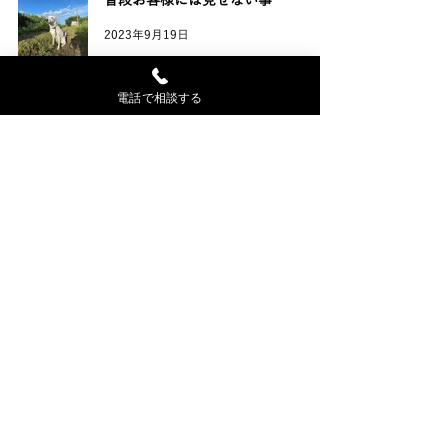
普段お客様には見せない事
2023年9月19日
電話で相談する
WixVelo事例 物件情報から問い合わ
せフォームへの連動
2023年8月28日
【喜】サイト公開6カ月目で初のお問
い合わせ
2023年8月25日
Wix Veloによる診断（アンケート）
ページを作成しました。
2023年8月14日
Wix制作パートナー募集（※Wixを使