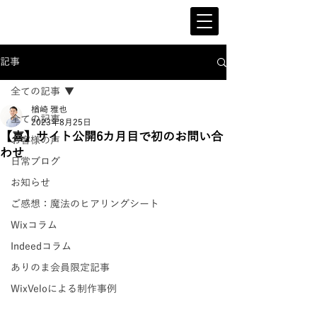
記事
全ての記事
楢崎 雅也
全ての記事
2023年8月25日
【喜】サイト公開6カ月目で初のお問い合
お客様の声
わせ
日常ブログ
お知らせ
ご感想：魔法のヒアリングシート
Wixコラム
Indeedコラム
ありのま会員限定記事
WixVeloによる制作事例