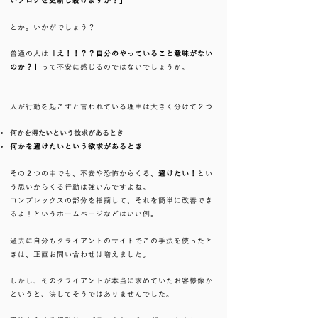
いブログを更新し続けますか？」
とか。いかがでしょう？
普通の人は
「え！！？？自分のやっていること意味がない
のか？」
って不安に感じるのではないでしょうか。
人が行動を起こすと言われている理由は大きく分けて２つ
何かを得たいという欲求があるとき
何かを避けたいという欲求があるとき
その２つの中でも、不安や恐怖からくる、
避けたい！
とい
う思いからくる行動は強いんですよね。
コンプレックスの部分を指摘して、それを簡単に改善でき
るよ！というホームページなどはいい例。
過去に自分もクライアントのサイトでこの手法を使ったと
きは、正直お問い合わせは増えました。
しかし、そのクライアントが本当に求めていたお客様像か
というと、決してそうではありませんでした。