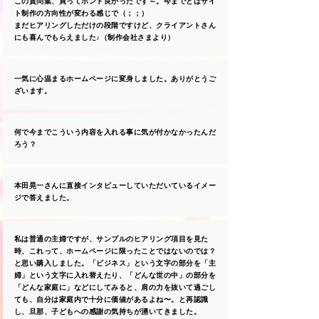
この質問集、買ってホント良かったです～。今までとはサイ
ト制作の方向性が変わる感じで（；；）
まだヒアリングしただけの段階ですけど、クライアントさん
にも喜んでもらえました♪（制作会社さまより）
一気に心温まるホームページに変身しました。ありがとうご
ざいます。
何で今までこういう内容を入れる事に気が付かなかったんだ
ろう？
本田晃一さんに直接インタビューしていただいているイメー
ジで答えました。
私は普通の主婦ですが、サンプルのヒアリング項目を見た
時、これって、ホームページに限ったことではないのでは？
と思い購入しました。「ビジネス」という文字の部分を「主
婦」という文字に入れ替えたり、「どんな世の中」の部分を
「どんな家庭に」などにしてみると、肩の力を抜いて過ごし
ても、自分は家庭内で十分に価値があるよね〜。と再認識
し、旦那、子どもへの感謝の気持ちが湧いてきました。