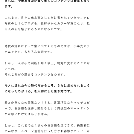
あれば、今後あなたが書く全てのコンテンツは資産となり
ます。
これまで、日々の出来事としてだけ書かれていたモノクロ
写真のようなブログも、色鮮やかなカラー写真になり、見
る人の心を魅了するものになるのです。
時代の流れによって常に出てくるものですが、小手先のテ
クニックも、もちろん大切です。
​しかし、人が心で判断し動く以上、絶対に変わることのな
いもの。
それこそが心温まるコンテンツなのです。
モノに溢れた今の時代だからこそ、さらに求められるよう
になったのが「心」を大切にした生き方です。
愛とかそんなの関係ない！！と、言葉巧みなキャッチコピ
ーで、お客様を獲得し続けるという狩猟型のマーケティン
グが悪いわけではありません。
しかし、これまでたくさんのお客様を見てきて、長期的に
どんなホームページ運営を行った方がお客様がハッピーか