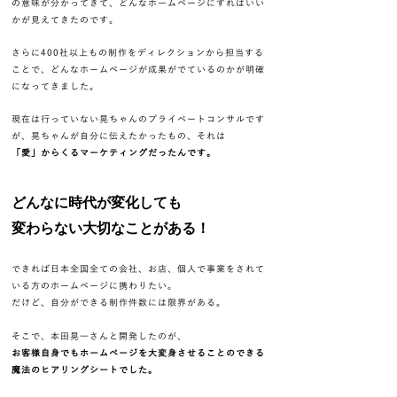
の意味が分かってきて、どんなホームページにすればいい
かが見えてきたのです。
さらに400社以上もの制作をディレクションから担当する
ことで、どんなホームページが成果がでているのかが明確
になってきました。
現在は行っていない晃ちゃんのプライベートコンサルで
す
が、晃ちゃんが自分に伝えたかったもの、それは
「愛」からくるマーケティングだったんです。
​どんなに時代が変化しても
​変わらない大切なことがある！
できれば日本全国全ての会社、お店、個人で事業をされて
いる方のホームページに携わりたい。
​だけど、自分ができる制作件数には限界がある。
そこで、本田晃一さんと開発したのが、
お客様自身でもホームページを大変身させることのできる
魔法のヒアリングシートでした。