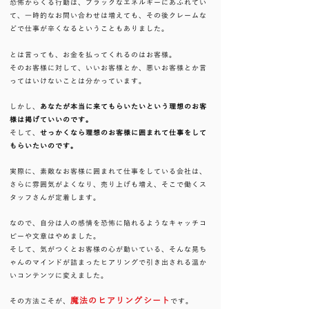
恐怖からくる行動は、ブラックなエネルギーにあふれてい
て、一時的なお問い合わせは増えても、その後クレームな
どで仕事が辛くなるということもありました。
とは言っても、お金を払ってくれるのはお客様。
そのお客様に対して、いいお客様とか、悪いお客様とか言
ってはいけないことは分かっています。
しかし、
あなたが本当に来てもらいたいという理想のお客
様は掲げていいのです。
そして、
せっかくなら理想のお客様に囲まれて仕事をして
もらいたいのです。
実際に、素敵なお客様に囲まれて仕事をしている会社は、
さらに雰囲気がよくなり、売り上げも増え、そこで働くス
タッフさんが定着します。
なので、自分は人の感情を恐怖に陥れるようなキャッチコ
ピーや文章はやめました。
そして、気がつくとお客様の心が動いている、そんな晃ち
ゃんのマインドが詰まったヒアリングで引き出される温か
いコンテンツに変えました。
魔法のヒアリングシート
​その方法こそが、
です。​​