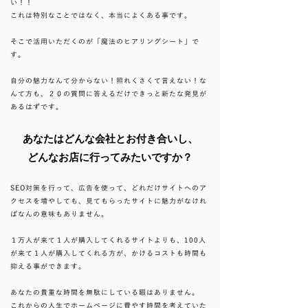
い！！
​これは特別なことではなく、本当によくある事です。
そこで活用いただくのが「魔法のヒアリングシート」で
す。
​自分の魅力なんて分からない！照れくさくて言えない！な
んて方も、２０の質問に答えるだけできっと新たな発見が
あるはずです。
あなたはどんな会社とお付き合いし、
どんなお店に行ってみたいですか？
SEO対策を行って、広告を使って、どれだけサイトへのア
クセスを増やしても、見てもらったサイトに魅力がなけれ
ばなんの意味もありません。
１万人が来て１人が購入してくれるサイトよりも、100人
が来て１人が購入してくれる方が、かけるコストも時間も
抑える事ができます。
あなたの貴重な時間を無駄にしている暇はありません。
これからの人生でホームページに費やす時間を考えていた