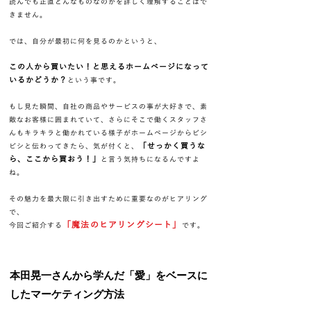
読んでも正直どんなものなのかを詳しく理解することはで
きません。
​では、自分が最初に何を見るのかというと、
この人から買いたい！と思えるホームページになって
いるかどうか？
という事です。
もし見た瞬間、自社の商品やサービスの事が大好きで、素
敵なお客様に囲まれていて、さらにそこで働くスタッフさ
んもキラキラと働かれている様子がホームページからビシ
「せっかく買うな
ビシと伝わってきたら、気が付くと、
ら、ここから買おう！」
と言う気持ちになるんですよ
ね。
その魅力を最大限に引き出すために重要なのがヒアリング
で、
「魔法のヒアリングシート」
​今回ご紹介する
です。
​本田晃一さんから学んだ「愛」をベースに
したマーケティング方法