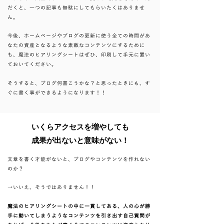
だくと、一つの記事も無駄にしてもらいたくはありませ
ん。
今後、ホームページやブログの更新に使う全ての時間があ
なたの資産となるような素敵なコンテンツにするために
も、魔法のヒアリングシートはぜひ、印刷して手元に置い
ておいてください。
そうすると、ブログ何書こうかな？と思ったときにも、す
ぐに書く事ができるようになります！！
いくらアクセスを増やしても
​成果が出ないと意味がない！
文章を書く才能がないと、ブログやコンテンツを作れない
のか？
→いいえ、そうではありません！！
魔法のヒアリングシートの中に一貫してある、人の心が勝
手に動いてしまうようなコンテンツを引き出す自己質問が