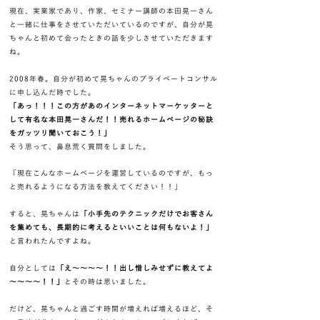
現在、実業家であり、作家、セミナー講師の本田晃一さん
と一緒に仕事をさせていただいているのですが、自分が晃
ちゃんと初めて会ったときの話を少しさせていただきます
ね。
2008年春。自分が初めて晃ちゃんのプライベートコンサル
に申し込んだ時でした。
「あっ！！！この方があのインターネットマーケッターと
して有名な本田晃一さんだ！！売れるホームページの秘訣
をガッツリ聞いておこう！」
そう思って、鼻息荒く質問をしました。
「現在こんなホームページを運営しているのですが、もっ
と売れるようになる方法を教えてください！！」
すると、晃ちゃんは
「小手先のテクニックだけでお客さん
を集めても、長期的に考えるといいことは何もないよ！」
と言われたんですよね。
自分としては
「え～～～～！！出し惜しみせずに教えてよ
～～～～！！」
とその時は思いました。
だけど、晃ちゃんと過ごす時間が増えれば増えるほど、そ