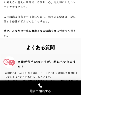
と考えると答えは明確で、やはり「心」を大切にしたコン
テンツ作りでした。
この知識と視点を一度身につけて、繰り返し使えば、愛に
関する感性がどんどんよくなります。
ぜひ、あなたの一生の資産となる知識を身に付けてくださ
い。
よくある質問
文章が苦手なのですが、私にもできます
か？
質問されたら答えられるのに、ノートとペンを準備した瞬間止ま
ってしまうという方もいらっしゃいます。
そんな場合は、
自分が認定させてもらったハートフルライターさ
んにインタビューしてもらい、文章を作ってもらうこともできま
すので、ご相談ください。
電話で相談する
絶対に成果は出ますか？