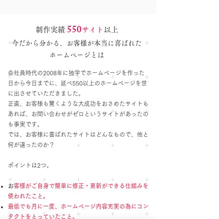
5
50
制作実績
サイト
以上
今だから分かる、お客様が本当に
喜ばれた
ホームページとは
会社員時代の2008年に独学でホームページを作った
日から今日までに、延べ550以上のホームページを世
に出させていただきました。
正直、お客様も驚くような大成功をおさめたサイトも
あれば、お問い合わせがゼロというサイトがあったの
も事実です。
では、お客様に喜ばれたサイトはどんなもので、他と
何が違ったのか？
ポイントは2つ。
​
お客様がご自身で簡単に修正・更新ができる仕組みを
使われたこと。
最低でも月に一度、ホームページ内容充実の為にコン
タクトをとっていたこと。