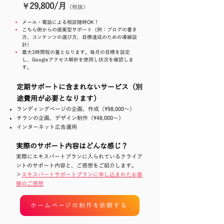
29,800/月
￥
（税抜
）
メール・電話による相談随時OK！
こちら側からの提案型サポート（例：ブログの書き
方、コンテンツの選び方、目標達成のための導線設
計）
最大
3
時間程の量となります。毎月の目標を設定
し、Googleアクセス解析を使用し状況を確認しま
す。
定期サポートに含まれないサービス（別
途費用が必要となります）
ランディングページの企画、作成（\98,000～）
チラシの企画、デザイン制作（\48,000～）
インターネット広告運用
実際のサポート内容はどんな感じ？
実際にエキスパートプランに入られているクライア
ントのサポート内容と、ご感想をご紹介します。
＞
エ
キ
スパートサポートプランに申し込まれたお客
様のご感想
ホームページの制作を依頼する