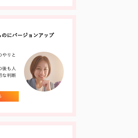
ものにバージョンアップ
のやりと
の後も人
切な判断
る