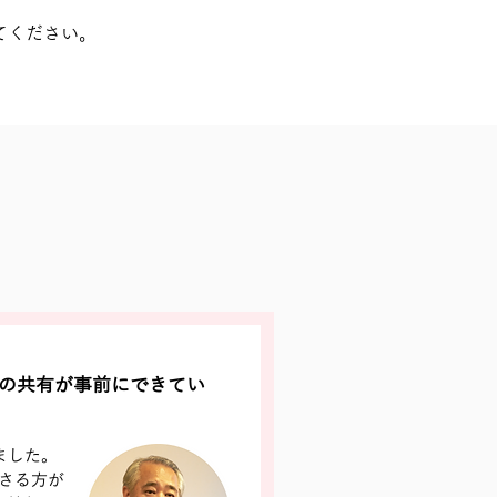
てください。
の共有が事前にできてい
ました。
さる方が