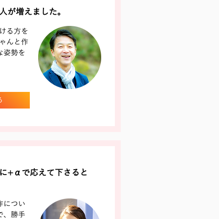
人が増えました。
ける方を
ゃんと作
な姿勢を
る
に+αで応えて下さると
作につい
で、勝手