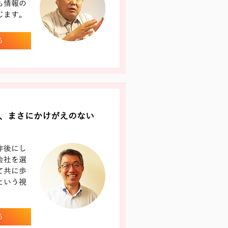
も情報の
じます。
る
、まさにかけがえのない
作後にし
会社を選
て共に歩
という視
る