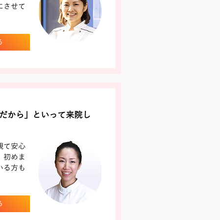
にさせて
る
だから」といって来院し
観て安心
、初めま
いる方も
る