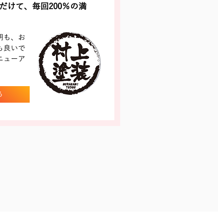
けて、毎回200％の満
明も、お
も良いで
ニューア
る