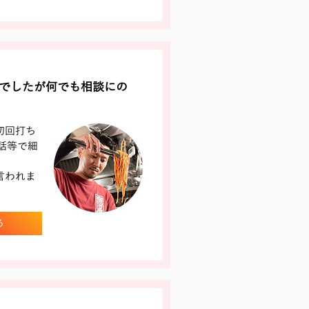
でしたが何でも相談にの
初回打ち
話等で細
言われま
る