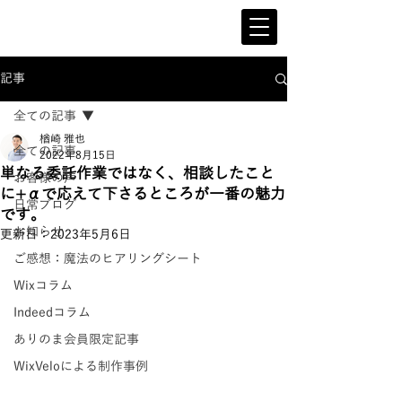
記事
全ての記事
楢崎 雅也
全ての記事
2022年8月15日
単なる委託作業ではなく、相談したこと
お客様の声
に+αで応えて下さるところが一番の魅力
日常ブログ
です。
お知らせ
更新日：
2023年5月6日
ご感想：魔法のヒアリングシート
Wixコラム
Indeedコラム
ありのま会員限定記事
WixVeloによる制作事例