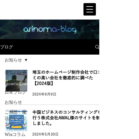
ブログ
お知らせ
全ての記事
埼玉のホームページ制作会社で口コ
ミの高い会社を徹底的に調べた
お客様の声
【2024版】
日常ブログ
2024年9月9日
お知らせ
ご感想：魔
中国ビジネスのコンサルティングを
法のヒアリ
行う株式会社AWAL様のサイトを制作
ングシート
しました。
Wixコラム
2024年5月30日