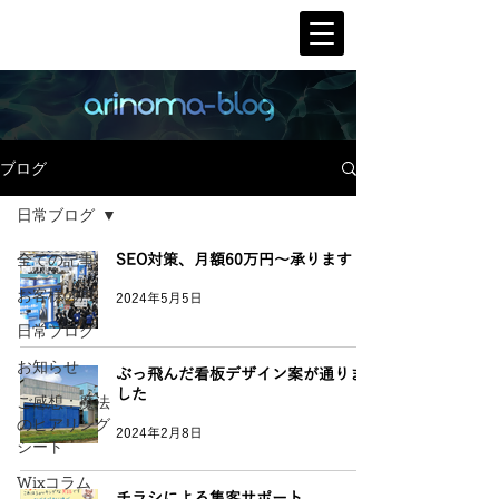
ブログ
日常ブログ
全ての記事
SEO対策、月額60万円～承ります！
お客様の声
2024年5月5日
日常ブログ
お知らせ
ぶっ飛んだ看板デザイン案が通りま
した
ご感想：魔法
のヒアリング
2024年2月8日
シート
Wixコラム
チラシによる集客サポート