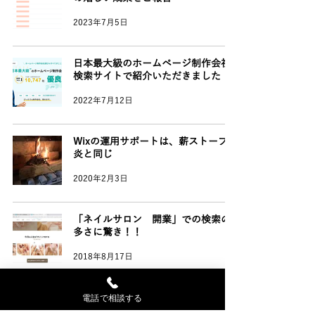
2023年7月5日
日本最大級のホームページ制作会社
検索サイトで紹介いただきました
2022年7月12日
Wixの運用サポートは、薪ストーブの
炎と同じ
2020年2月3日
「ネイルサロン 開業」での検索の
多さに驚き！！
2018年8月17日
電話で相談する
【動画】Wixでフォトグラファーさん
のホームページを作成。デザインの