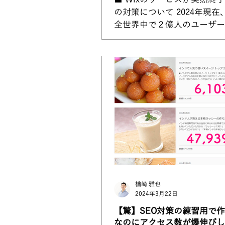
の対策について 2024年現在、
全世界中で２億人のユーザー
れているウェブサイト作成プ
ォームとなっております。20
年商も2,270億円を超え（1ド
で計算）、企業としても黒字
いるので、まずW...
楢崎 雅也
2024年3月22日
【驚】SEO対策の練習用で
なのにアクセス数が爆伸びし