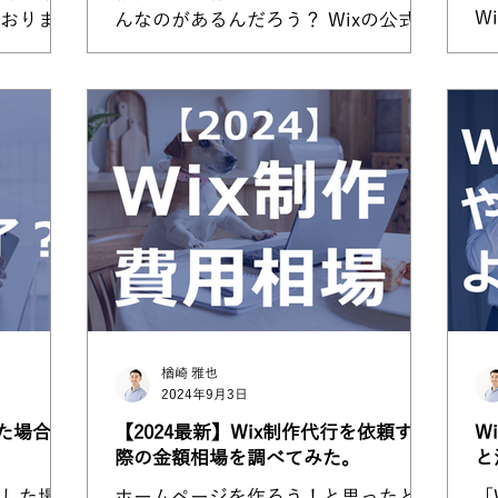
W
おりま
んなのがあるんだろう？ Wixの公式サ
た
作れば問
イトにあるテンプレートはどこか海外
す
はない
っぽいし。 そもそも企業ホームペー
きるホー
ジなどはWixで作ったりしてるのか
します。
な？...
結婚相談
楢崎 雅也
2024年9月3日
た場合の
【2024最新】Wix制作代行を依頼する
W
際の金額相場を調べてみた。
と
了した場合
ホームページを作ろう！と思ったと
「