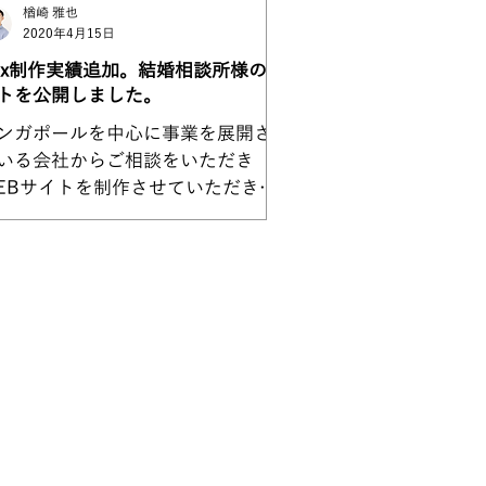
楢崎 雅也
2020年4月15日
ix制作実績追加。結婚相談所様のサ
トを公開しました。
ンガポールを中心に事業を展開され
いる会社からご相談をいただき
EBサイトを制作させていただきま
た。 日本に一時帰国するタイミン
で打ち合わせをしたのですが、ステ
なホテルラウンジをご指定いただ
、優雅に過ごさせていただいたのが
でも記憶に残っています。 ...