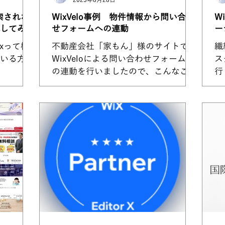
2023年8月28日
検索されな
WixVelo事例 物件情報から問い合わ
W
してみた
せフォームへの連動
ー
ixって検
不動産会社「家もん」様のサイトで
繊
いる方に
WixVeloによる問い合わせフォームと
ス
の連動を行いましたので、こんなこと
行
もできるんだ！という参考にしてくだ
診
さい。 これまではお客さまからお問
し
い合わせをいただいても WixVeloによ
ht
る対応をしない場合は、...
sp