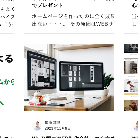
でプレゼント
心
もよく食
社
ホームページを作ったのに全く成果が
当
パイスガ
出ない・・・。 その原因はWEBサイ
し
ら「うち
トへのアクセスが無いから。つまり
が
くれ」と依
SEO対策を行っていないからです。
W
ような感
何百万をかけてホームページを作って
と
。 正直お
もそれだけで成果が出るなら楽なので
わ
るわけでも
すが、WEB集客で会社の売り上げを
ん
の...
増やすのは簡単ではありません。...
楢崎 雅也
2023年11月8日