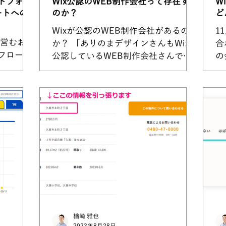
クトフォー
Wix公認のWEB制作会社って存在する
W
ートへの
のか？
ど
Wixが公認のWEB制作会社があるの
1
営むお客
か？ 「ありのまデザインさんもWixが
合
フローの
公認しているWEB制作会社さんです
の
談をいた
か？」 この言葉を聞いてはっ！とし
～
の背景 既
て自社サイトの紹介文にWix公認とい
か
ただいた
う文字が無いかを見直しました。 表
い
トメーシ
から見える文字はもちろん、表からは
が
で、少し
見えないディスクリプション...
ら
楢崎 雅也