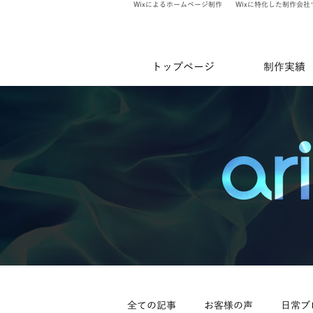
Wixによるホームページ制作
Wixに特化した制作会社
トップページ
制作実績
全ての記事
お客様の声
日常ブ