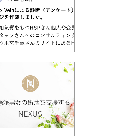
2023年8月14日
ix Veloによる診断（アンケート）ペ
ジを作成しました。
細気質をもつHSPさん個人や企業の
タッフさんへのコンサルティングを
う本宮千歳さんのサイトにあるHSP
断をWix Veloによってリニューアル
ました。
tps://www.titosemotomiya.com/h
-shindan Velo導入の背景...