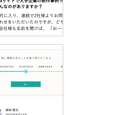
ixサイトで大手企業の制作事例って
んなのがありますか？
1月に入り、連続で2社様よりお問い
わせをいただいたのですが、どちら
会社様も名前を聞けば、 「お～～
、あの会社の関連企業様ね！」と分
るであろう企業様方。 企業規模で
うと完全に当社と比例しないのです
、きっと数あるWix制作会社の中か
、プロフェッショナルと感じて...
楢崎 雅也