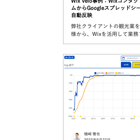
Wix Velo事例：Wixコンタ
ムからGoogleスプレッドシ
自動反映
弊社クライアントの観光業を
様から、Wixを活用して業務
改善はできませんか？とご相
だきました。 Wix Velo導入
に、問い合わせやご予約をい
お客様へ自動で返信するオー
ョン機能は活用されていたの
でも業務効率は上がってい...
楢崎 雅也