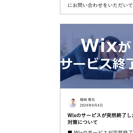
にお問い合わせをいただいて
す。ただ単にホームページを
い合わせが来るという時代で
中、どのようにして集客ので
ムページにするのかをお話し
加えて、過去に私が制作した
所のホ...
楢崎 雅也
2024年9月4日
Wixのサービスが突然終了し
対策について
■ Wixのサービスが突然終