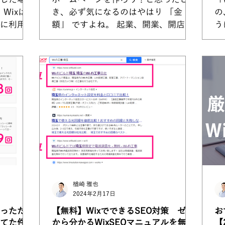
Wixは
き、必ず気になるのはやはり 「金
の
に利用さ
額」 ですよね。 起業、開業、開店な
う
ラットフ
どのタイミングで、まずはホームペー
近
23年は
ジをもたないと！と思われる方も多い
制
ル146円
と思いますが、個人的にはできる限り
す
となって
費用を抑えた最低限のホームページで
も
スタートしてもいいと思います。 ...
ポ
制.
楢崎 雅也
2024年2月17日
作っただけ
【無料】WixでできるSEO対策 ゼロ
お
てた件
から分かるWixSEOマニュアルを無料
【