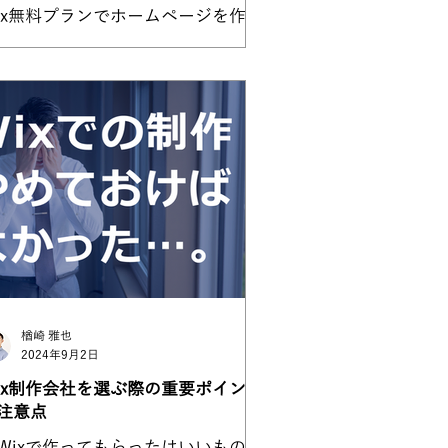
ix無料プランでホームページを作っ
結果が意外だったことをご紹介しま
。
楢崎 雅也
2024年9月2日
ix制作会社を選ぶ際の重要ポイント
注意点
Wixで作ってもらったはいいもの