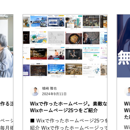
eloによる制作事例
楢崎 雅也
2024年9月11日
作る注意
Wixで作ったホームページ。素敵な
W
Wixホームページ25つをご紹介
W
た
ページを
■ Wixで作ったホームページ25つをご
W
毎月確実
紹介 Wixで作ったホームページってど