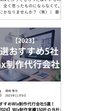
、全く思ったものにならなくて。ど
にかなりませんか？（焦）」 最
、Wixを使った初期費用0円の定額
サービスを提供する会社があるので
が、そちらで契約して制作を進めた
のの全く思うように進まない。レス
ンスが悪い。最後には「Wixでの
..
楢崎 雅也
2023年11月9日
すすめWix制作代行会社5選！
2024】Wix制作実績150社の当社が