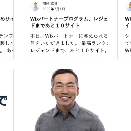
楢崎 雅也
2020年7月1日
すめサイト
Wixパートナープログラム、レジェン
W
ドまであと１０サイト
イ
テンプレ
本日、Wixパートナーに与えられる称
シ
製しバー
号をいただきました。 最高ランクの
て
。 あり
レジェンドまで、あと１０サイト。
W
ページを
そのために制作をしているつもりは一
し
ザインに
切なかったけど、１社１社の積み重ね
グ
6年前に
のお陰で、Wix側からも認めてもらえ
キ
ixのバ
て、特典が増えるというのは素直に嬉
き
が...
しいね。...
今