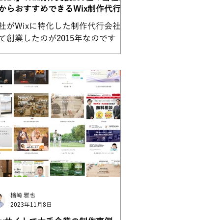
からおすすめできるWix制作代行会
社がWixに特化した制作代行会社と
て創業したのが2015年なのです
、あれから8年。日本中で素敵な
ixサイトを作る会社が増えたな～。
感じています。 当社へのお問い合
せ件数の増加を見ても 「Wixってこ
なサイトも作れるんだ！」...
楢崎 雅也
2023年11月8日