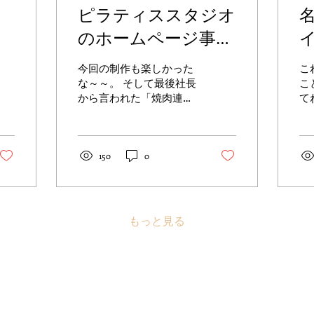
ピラティススタジオ
のホームページ事例
を追加しました。
今回の制作も楽しかった
こ
な～～。 そして最後社長
こ
から言われた「焼肉連れ
て
て行くからいつでも神戸
W
においで～～！」の言
機
葉、嬉しかったな～。 仕
結
事の受注でご紹介の連鎖
れ
150
0
が始まると、自動で新し
理
いお客様からのお問い合
こ
わせも増えてきて。 仕事
と
って既存のお客様だけに
し
もっと見る
頼るやり方ではすぐに限
だ
界がく...
とめ