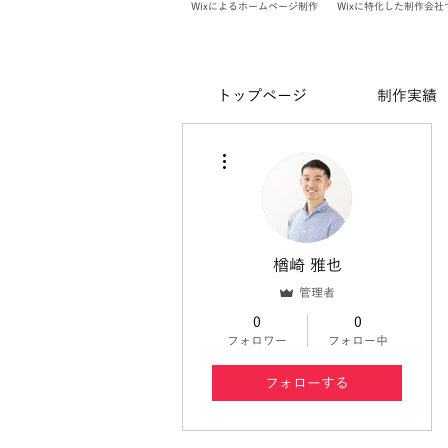
Wixによるホームページ制作
Wixに特化した制作会社
トップページ
制作実績
その他
楢崎 雅也
管理者
0
0
フォロワー
フォロー中
フォローする