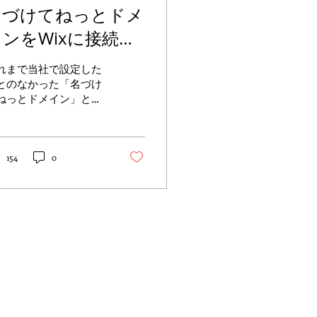
名づけてねっとドメ
インをWixに接続す
る
れまで当社で設定した
とのなかった「名づけ
ねっとドメイン」と
ixサイトの接続をする
会があったのですが、
論から言います。 こ
、一般の方ではまず無
154
0
だと思います。 なので
こでは、名付けてねっ
ドメインをWixに接続
たい方に、ご用意いた
きたい情報についてま
さ...