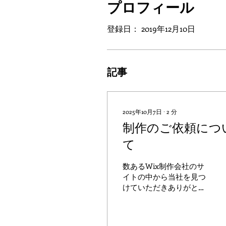
プロフィール
登録日： 2019年12月10日
記事
2025年10月7日
∙
2
分
制作のご依頼につ
て
数あるWix制作会社のサ
イトの中から当社を見つ
けていただきありがとう
ございます。 気が付くと
3月からブログの更新もし
ていなかったにも関わら