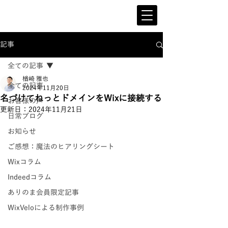
記事
全ての記事
楢崎 雅也
全ての記事
2024年11月20日
名づけてねっとドメインをWixに接続する
お客様の声
更新日：
2024年11月21日
日常ブログ
お知らせ
ご感想：魔法のヒアリングシート
Wixコラム
Indeedコラム
ありのま会員限定記事
WixVeloによる制作事例