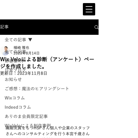
記事
全ての記事
楢崎 雅也
全ての記事
2023年8月14日
Wix Veloによる診断（アンケート）ペー
お客様の声
ジを作成しました。
日常ブログ
更新日：
2023年11月8日
お知らせ
ご感想：魔法のヒアリングシート
Wixコラム
Indeedコラム
ありのま会員限定記事
WixVeloによる制作事例
繊細気質をもつHSPさん個人や企業のスタッフ
さんへのコンサルティングを行う本宮千歳さん