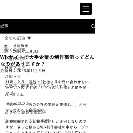
記事
全ての記事
楢崎 雅也
全ての記事
2023年11月8日
Wixサイトで大手企業の制作事例ってどん
お客様の声
なのがありますか？
日常ブログ
更新日：
2023年11月9日
お知らせ
11月に入り、連続で2社様よりお問い合わせをい
ご感想：魔法のヒアリングシート
ただいたのですが、どちらの会社様も名前を聞
けば、
Wixコラム
Indeedコラム
「お～～～、あの会社の関連企業様ね！」と分
かるであろう企業様方。
ありのま会員限定記事
WixVeloによる制作事例
企業規模でいうと完全に当社と比例しないので
すが、きっと数あるWix制作会社の中から、プロ