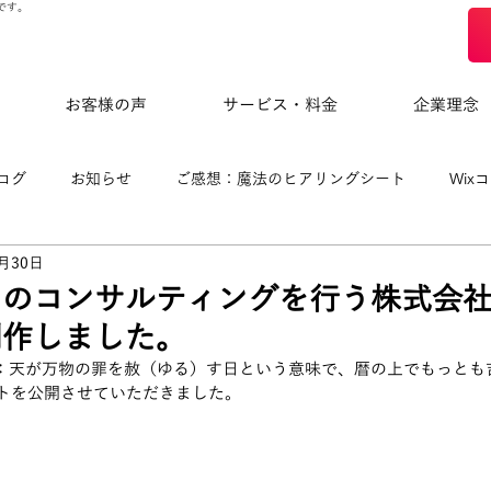
です。
お客様の声
サービス・料金
企業理念
ログ
お知らせ
ご感想：魔法のヒアリングシート
Wix
5月30日
eloによる制作事例
のコンサルティングを行う株式会社
制作しました。
日：天が万物の罪を赦（ゆる）す日という意味で、暦の上でもっとも
イトを公開させていただきました。