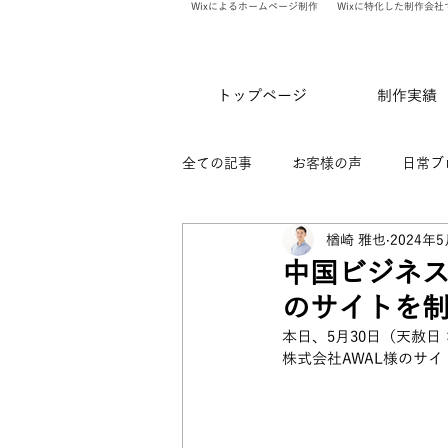
Wixによるホームページ制作
Wixに特化した制作会社
トップページ
制作実績
全ての記事
お客様の声
日常ブ
楢崎 雅也
2024年
ありのま会員限定記事
WixV
中国ビジネス
のサイトを
本日、5月30日（天赦
株式会社AWAL様のサ