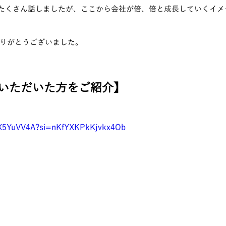
とたくさん話しましたが、ここから会社が倍、倍と成長していくイ
りがとうございました。
いただいた方をご紹介】
uX5YuVV4A?si=nKfYXKPkKjvkx4Ob