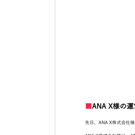
■
ANA X様の
先日、ANA X株式会