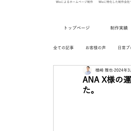
Wixによるホームページ制作
Wixに特化した制作会社
トップページ
制作実績
全ての記事
お客様の声
日常ブ
楢崎 雅也
2024年
ありのま会員限定記事
WixV
ANA X様の
た。