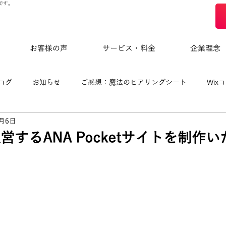
です。
お客様の声
サービス・料金
企業理念
ログ
お知らせ
ご感想：魔法のヒアリングシート
Wix
3月6日
eloによる制作事例
運営するANA Pocketサイトを制作