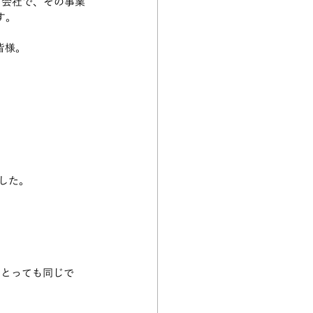
る会社で、その事業
す。
皆様。
した。
にとっても同じで