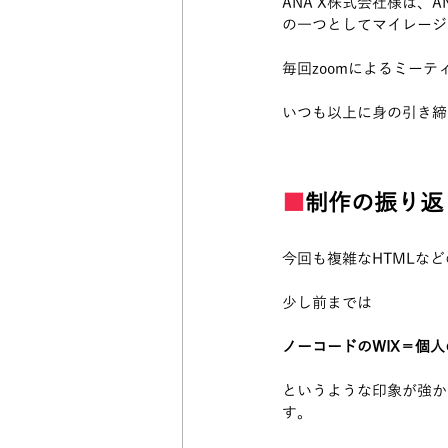
ANA X株式会社様は
の一つとしてマイレージプ
毎回zoomによるミー
いつも以上に身の引き締
■
制作の振り返
今回も複雑なHTMLな
少し前までは
ノーコードのWIX＝個
というような印象が強か
す。