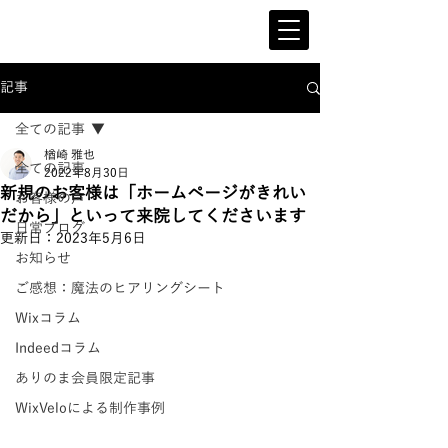
記事
全ての記事
楢崎 雅也
全ての記事
2022年8月30日
新規のお客様は「ホームページがきれい
お客様の声
だから」といって来院してくださいます
日常ブログ
更新日：
2023年5月6日
お知らせ
ご感想：魔法のヒアリングシート
Wixコラム
Indeedコラム
ありのま会員限定記事
WixVeloによる制作事例