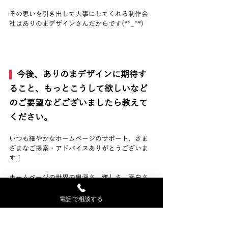
その思いを引き出して大事にしてくれる制作会
社はありのまデザインさんだからです(*^_^*)
  今後、ありのまデザインに期待す
ること、もっとこうして欲しいなど
のご要望などございましたら教えて
ください。
いつも細やかなホームページのサポート、さま
ざまなご提案・アドバイスありがとうございま
す！
ホームページの世界の奥深さ、難しさ、面白さ
を楢崎さんのおかげで知ることができていま
す。
電話で相談する
ブログ記事の書き方も感覚で書いちゃうタイプ
なので、やんわり修正のアドバイスもいただけ