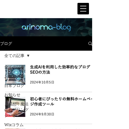
ブログ
全ての記事
全ての記事
生成AIを利用した効率的なブログ
SEOの方法
お客様の声
2024年10月5日
日常ブログ
お知らせ
初心者にぴったりの無料ホームペー
ご感想：魔法
ジ作成ツール
のヒアリング
2024年9月30日
シート
Wixコラム