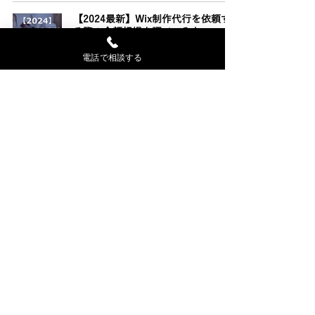
【2024最新】Wix制作代行を依頼す
る際の金額相場を調べてみた。
2024年9月3日
電話で相談する
Wix制作会社を選ぶ際の重要ポイント
と注意点
2024年9月2日
HPからのお問い合わせだけで経営が
安定できたとしたら嬉しくないです
か？
2024年8月3日
いったい何をした？わずか半年で12
件のお問い合わせをいただくサイト
に！