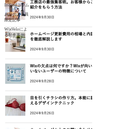
工務店の最強集客術。お客様からご
Indeedコラム
紹介をもらう方法
ありのま会員
2024年9月30日
限定記事
WixVeloによ
る制作事例
ホームページ更新費用の相場と内訳
を徹底解説します
2024年9月30日
Wixの欠点は何ですか？Wixが向いて
いないユーザーの特徴について
2024年9月28日
目を引くチラシの作り方。本能に訴
えるデザインテクニック
2024年9月26日