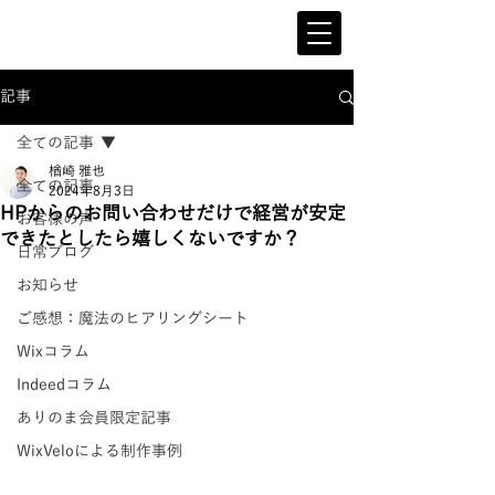
記事
全ての記事
楢崎 雅也
全ての記事
2024年8月3日
HPからのお問い合わせだけで経営が安定
お客様の声
できたとしたら嬉しくないですか？
日常ブログ
お知らせ
ご感想：魔法のヒアリングシート
Wixコラム
Indeedコラム
ありのま会員限定記事
WixVeloによる制作事例