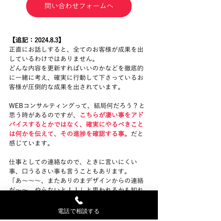
問い合わせフォームへ
【追記：2024.8.3】
正直にお話しすると、全てのお客様が成果を出
しているわけではありません。
どんな内容を更新すればいいのかなどを徹底的
に一緒に考え、確実に行動して下さっているお
客様が圧倒的な成果を出されています。
WEBコンサルティングって、結局何だろう？と
思う時があるのですが、
こちらが凄い事をアド
バイスするとかではなく、確実にやるべきこと
は何かを伝えて、その進捗を確認する事。
だと
感じています。
仕事としての連絡なので、ときに言いにくい
事、口うるさい事も言うこともあります。
「あ～～～、またありのまデザインからの連絡
だ～～。やらないと！！」と思われるかも知れ
ません。
電話で相談する
しかし、お客様と一緒に決めた目標達成のため