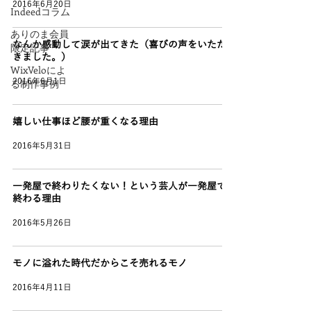
2016年6月20日
Indeedコラム
ありのま会員
なんか感動して涙が出てきた（喜びの声をいただ
限定記事
きました。）
WixVeloによ
2016年6月1日
る制作事例
嬉しい仕事ほど腰が重くなる理由
2016年5月31日
一発屋で終わりたくない！という芸人が一発屋で
終わる理由
2016年5月26日
モノに溢れた時代だからこそ売れるモノ
2016年4月11日