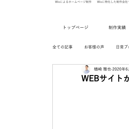
Wixによるホームページ制作
Wixに特化した制作会社
トップページ
制作実績
全ての記事
お客様の声
日常ブ
楢崎 雅也
2020年
ありのま会員限定記事
WixV
WEBサイト