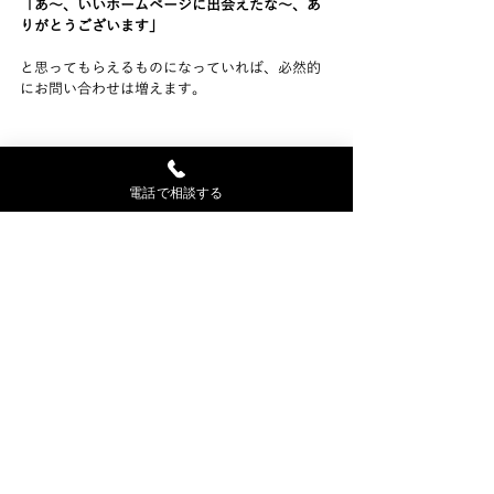
「あ～、いいホームページに出会えたな～、あ
りがとうございます」
と思ってもらえるものになっていれば、必然的
にお問い合わせは増えます。
コロナにより、リモートワークが増えたり、外
電話で相談する
出を控えるようになったり、時代が大きく変化
しているということは、お客様の思考も変わっ
ていくのが普通です。
ときには、自社のホームページを客観的に眺め
る時間をとることをおススメします。
当社のお客様で、一度ホームページを見直す時
間をとりたい。という方はご相談いただければ
と思います。
タグ：
Wix
Wix制作事例
お客様の声