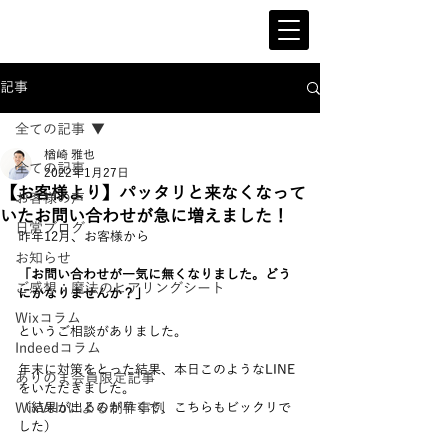
記事
全ての記事
楢崎 雅也
全ての記事
2022年1月27日
【お客様より】パッタリと来なくなって
お客様の声
いたお問い合わせが急に増えました！
日常ブログ
昨年12月、お客様から
お知らせ
「お問い合わせが一気に無くなりました。どう
ご感想：魔法のヒアリングシート
にかなりませんか？」
Wixコラム
というご相談がありました。
Indeedコラム
年末に対策をとった結果、本日このようなLINE
ありのま会員限定記事
をいただきました。
WixVeloによる制作事例
（結果が出るのが早くて、こちらもビックリで
した）