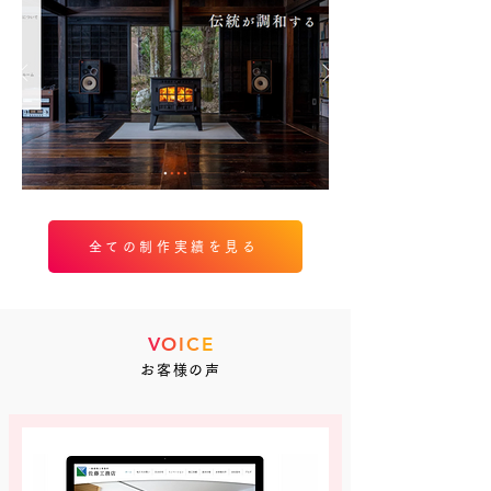
全ての制作実績を見る
V
O
I
C
E
お客様の声