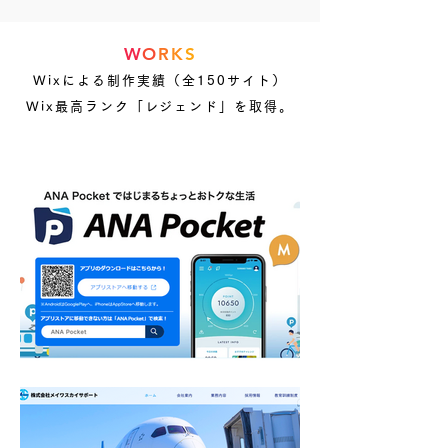
W
O
R
K
S
Wixによる制作実績（全150サイト）
​Wix最高ランク「レジェンド」を取得。