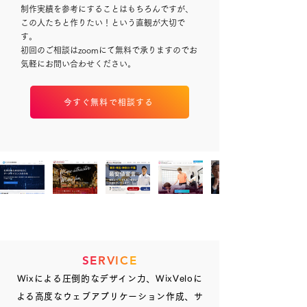
制作実績を参考にすることはもちろんですが、
この人たちと作りたい！という直観が大切で
す。
​初回のご相談はzoomにて無料で承りますのでお
気軽にお問い合わせください。
今すぐ無料で相談する
S
E
R
V
I
C
E
Wixによる圧倒的なデザイン力、WixVeloに
よる高度なウェブアプリケーション作成、サ