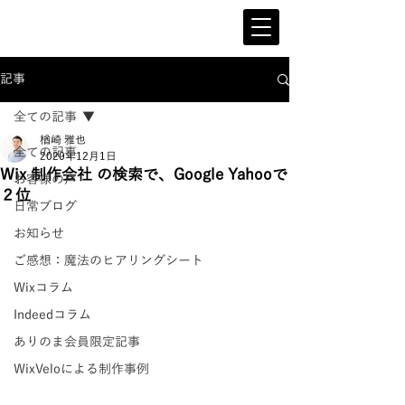
記事
全ての記事
楢崎 雅也
全ての記事
2020年12月1日
Wix 制作会社 の検索で、Google Yahooで
お客様の声
２位
日常ブログ
お知らせ
ご感想：魔法のヒアリングシート
Wixコラム
Indeedコラム
ありのま会員限定記事
WixVeloによる制作事例