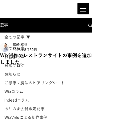
記事
全ての記事
楢崎 雅也
全ての記事
2018年8月30日
Wix制作でレストランサイトの事例を追加
お客様の声
しました。
日常ブログ
お知らせ
ご感想：魔法のヒアリングシート
Wixコラム
Indeedコラム
ありのま会員限定記事
WixVeloによる制作事例