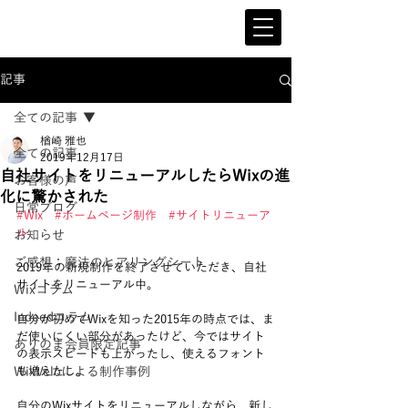
記事
全ての記事
楢崎 雅也
全ての記事
2019年12月17日
自社サイトをリニューアルしたらWixの進
お客様の声
化に驚かされた
日常ブログ
#Wix
#ホームページ制作
#サイトリニューア
ル
お知らせ
ご感想：魔法のヒアリングシート
2019年の新規制作を終了させていただき、自社
サイトをリニューアル中。
Wixコラム
Indeedコラム
自分が初めてWixを知った2015年の時点では、ま
だ使いにくい部分があったけど、今ではサイト
ありのま会員限定記事
の表示スピードも上がったし、使えるフォント
WixVeloによる制作事例
も増えたし。
自分のWixサイトをリニューアルしながら、新し