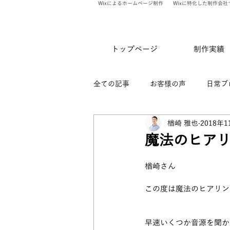
Wixによるホームページ制作
Wixに特化した制作会社
トップページ
制作実績
全ての記事
お客様の声
日常ブ
楢崎 雅也
2018年1
ありのま会員限定記事
WixV
魔法のヒア
楢崎さん
この度は魔法のヒアリン
早速いくつか音源を聞か