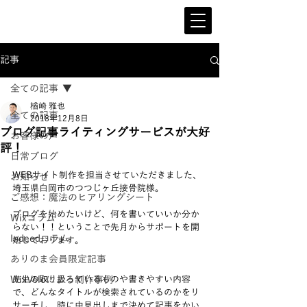
記事
全ての記事
楢崎 雅也
全ての記事
2018年12月8日
ブログ記事ライティングサービスが大好
お客様の声
評！
日常ブログ
WEBサイト制作を担当させていただきました、
お知らせ
埼玉県白岡市のつつじヶ丘接骨院様。
ご感想：魔法のヒアリングシート
ブログを始めたいけど、何を書いていいか分か
Wixコラム
らない！！ということで先月からサポートを開
Indeedコラム
始しております。
ありのま会員限定記事
WixVeloによる制作事例
先生の取り扱っているものや書きやすい内容
で、どんなタイトルが検索されているのかをリ
サーチし、時に中見出しまで決めて記事をかい