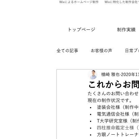
Wixによるホームページ制作
Wixに特化した制作会社
トップページ
制作実績
全ての記事
お客様の声
日常ブ
楢崎 雅也
2020年1
ありのま会員限定記事
WixV
これからお
たくさんのお問い合わせ
現在の制作状況です。
塗装会社様（制作中
電気通信会社様（制
T大学研究室様（制
四柱推命鑑定士様（1
方眼ノートトレーナ