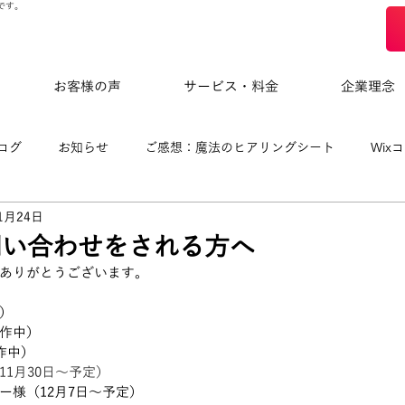
です。
お客様の声
サービス・料金
企業理念
ログ
お知らせ
ご感想：魔法のヒアリングシート
Wix
1月24日
eloによる制作事例
問い合わせをされる方へ
ありがとうございます。
）
作中）
作中）
1月30日～予定）
ー様（12月7日～予定）