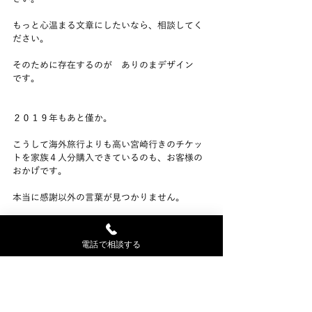
もっと心温まる文章にしたいなら、相談してく
ださい。
そのために存在するのが　ありのまデザイン　
です。
２０１９年もあと僅か。
こうして海外旅行よりも高い宮崎行きのチケッ
トを家族４人分購入できているのも、お客様の
おかげです。
本当に感謝以外の言葉が見つかりません。
そして来たる２０２０年。
電話で相談する
まだ想像もしない奇跡を起こして行きましょ
う！！