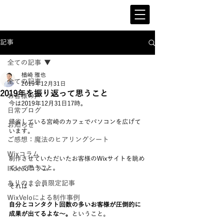
記事
全ての記事
楢崎 雅也
全ての記事
2019年12月31日
2019年を振り返って思うこと
お客様の声
今は2019年12月31日17時。
日常ブログ
帰省している宮崎のカフェでパソコンを広げて
お知らせ
います。
ご感想：魔法のヒアリングシート
Wixコラム
制作させていただいたお客様のWixサイトを眺め
ていて思うこと。
Indeedコラム
ありのま会員限定記事
それは・・・
WixVeloによる制作事例
自分とコンタクト回数の多いお客様が圧倒的に
成果が出てるよな〜。
ということ。