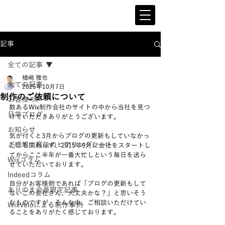
記事
全ての記事
楢崎 雅也
全ての記事
2025年10月7日
制作のご依頼について
お客様の声
数あるWix制作会社のサイトの中から当社を見つ
日常ブログ
けていただきありがとうございます。
お知らせ
気が付くと3月からブログの更新もしていなかっ
ご感想：魔法のヒアリングシート
たにも関わらず、2015年9月に会社をスタートし
てからここ半年が一番大忙しという毎日を送ら
Wixコラム
せていただいております。
Indeedコラム
自分がお客様側であれば「ブログの更新もして
ありのま会員限定記事
ないこの会社さん、大丈夫かな？」と思いそう
なものですが、そんな中、ご相談いただけてい
WixVeloによる制作事例
ることをありがたく感じております。