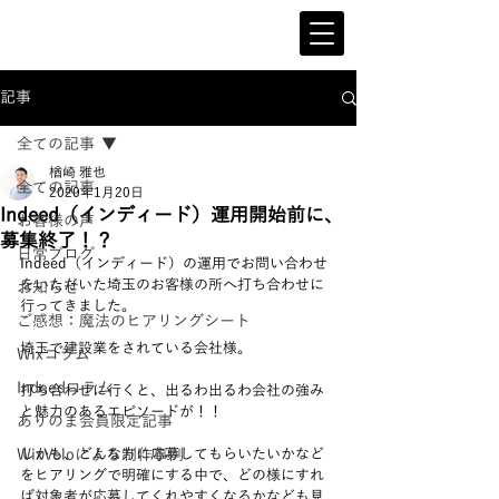
記事
全ての記事
楢崎 雅也
全ての記事
2020年1月20日
Indeed（インディード）運用開始前に、
お客様の声
募集終了！？
日常ブログ
Indeed（インディード）の運用でお問い合わせ
をいただいた埼玉のお客様の所へ打ち合わせに
お知らせ
行ってきました。 
ご感想：魔法のヒアリングシート
埼玉で建設業をされている会社様。
Wixコラム
Indeedコラム
打ち合わせに行くと、出るわ出るわ会社の強み
と魅力のあるエピソードが！！  
ありのま会員限定記事
WixVeloによる制作事例
しかも、どんな方に応募してもらいたいかなど
をヒアリングで明確にする中で、どの様にすれ
ば対象者が応募してくれやすくなるかなども見