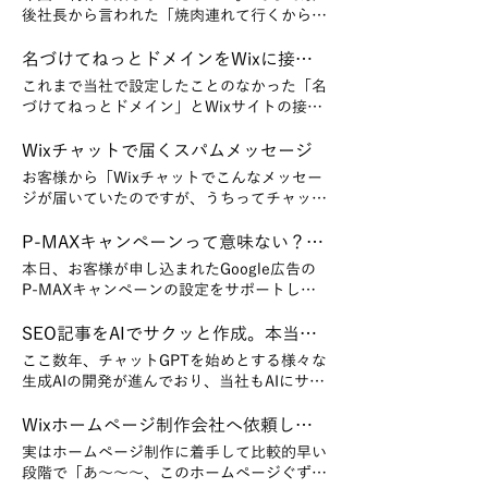
毎日を送らせていただいております。 自分
後社長から言われた「焼肉連れて行くからい
がお客様側であれば「ブログの更新もしてな
つでも神戸においで～～！」の言葉、嬉しか
いこの会社さん、大丈夫かな？」と思いそう
ったな～。 仕事の受注でご紹介の連鎖が始
名づけてねっとドメインをWixに接続する
なものですが、そんな中、ご相談いただけて
まると、自動で新しいお客様からのお問い合
これまで当社で設定したことのなかった「名
いることをありがたく感じております。 独
わせも増えてきて。 仕事って既存のお客様
づけてねっとドメイン」とWixサイトの接続
立して丸10年が経ち、Wixでの制作事例は
だけに頼るやり方ではすぐに限界がくるのだ
をする機会があったのですが、結論から言い
160サイトを超えました。 ここに至るまで、
ろうけど、既存のお客様が次から次に新規の
ます。 これ、一般の方ではまず無理だと思
Wixチャットで届くスパムメッセージ
使った広告費はゼロ。 全てお客様からのご
仕事を紹介してくれるという嬉しい流れ。
います。 なのでここでは、名付けてねっと
紹介と、自社サイトからの問い合わせ、一度
お客様から「Wixチャットでこんなメッセー
独立前に夢見ていた状態になりつつある。
ドメインをWixに接続したい方に、ご用意い
WEBサイトを作らせていただいたお客様か
ジが届いていたのですが、うちってチャット
WEB制作会社に求められることとしてWEB
ただきたい情報についてまとめさせていただ
らのリピートで成り立っております。 そし
いれてないですよね？」という連絡がありま
マーケティングやSEO対策など新規集客に関
きます。 目次（名づけてねっとドメインを
て、ここに至るまでには今でも仲良くさせて
した。 過去にWordPressによる制作をして
P-MAXキャンペーンって意味ない？効果の検証方法は？
することは多いのですが、お客様と働いてく
Wixに接続する） 1：名づけてねっとにログ
いただいている、同じWix制作会社さんの存
たことがあるのですが、朝起きると一晩で
れているスタッフさん、お取引先に対し誠実
本日、お客様が申し込まれたGoogle広告の
インするために必要な情報 2：名づけてねっ
在が大きく、ライバルでも競合でもなく、本
200通以上のスパムメッセージが問い合わせ
な会社であれば、正直新規を追い続けるよう
P-MAXキャンペーンの設定をサポートして
とドメインとWixを接続する際の注意点 3：
当に仲間と呼べる皆様には感謝しています。
フォームから届いている日々でした。 WPの
なスタイルではなく勝手にお客様が来てくれ
もらいたいという事でGoogle広告の担当者
ドメイン接続サポート費用について Wixに関
ありがとうございます。 WEBサイトのご相
プラグインやその他さまざまな方法で対応し
ていて。 どんな会社にお客様やスタッフが
さんとやり取りをしたのですが、1カ月で30
SEO記事をAIでサクッと作成。本当に意味があるの？
する相談先が欲しい方へ 1：名づけてねっと
談をいただくお客様で 「うちは集客とかで
ましたが、いたちごっこ状態。 それと比べ
集まるのかを理解した上で、そのためにはど
万の予算を使った結果が驚くものでした。
にログインするために必要な情報 ドメイン
きるホームページは求めてないから！見て分
ここ数年、チャットGPTを始めとする様々な
てWixの問い合わせフォームからスパムメッ
んな見せ方をすればいいのか考えればいいん
同じ予算を使うのであれば、まずはGoogle
管理ページにログインするだけでは、DNS
かる通り、仕事いっぱいでしょ！！」 とお
生成AIの開発が進んでおり、当社もAIにサポ
セージが届く事はまずなく、セキュリティー
ですよね。 難しい事をするのではなく、本
広告の中でもGoogle検索広告にすべきだっ
の設定がなく、サーバー会社の情報も必要に
っしゃっていたお客様のことをふと思い出し
ートしてもらいSEOブログ記事の作成を行っ
の面でも自信をもってお勧めしていただけ
来持っている情熱や優しさや感謝をWEBサ
たと感じています。 あらためて今日は
なります。（名づけてねっとと同じNTTのサ
たのですが、素敵なスタッフさんに囲まれ、
ていました。 しかし、AIを使って記事を作
Wixホームページ制作会社へ依頼したときの失敗事例
に、今回の設定もしていないWixチャットか
イト制作を機に再確認する。 それがきっか
Google広告のP-MAXキャンペーンとはどの
ービス「NTTコミュニケーションズ
お客様に囲まれ、楽しそうに仕事をされてい
成する度に毎回感じていた疑問が 「この情
らのスパムメッセージは気になり、サポート
けとなり会社がさらによくなっていく。 正
実はホームページ制作に着手して比較的早い
ようなものなのか。メリット、デメリットな
WebAreanaSuiteX」を利用されていること
るあの社長さんに、少しでも近づけるのか
報にどれだけの価値があるのだろうか？」
に確認しましたので、情報をシェアさせてい
直、爆発的に沢山の受注をしよう。会社を大
段階で「あ～～～、このホームページぐずぐ
どもまとめてみます。 目次（P-MAXキャン
が多い） 当社にご相談いただく前に、以下
な。と感じております。 昔はWixに関する
ということ。 SEO業者からも「AIを使った