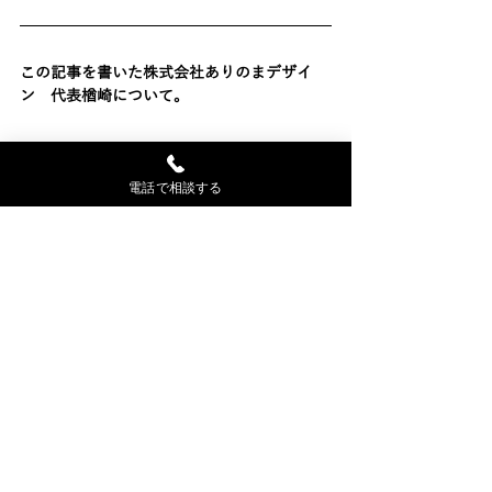
この記事を書いた株式会社ありのまデザイ
ン　代表楢崎について。
電話で相談する
2015年、Wixに特化したWEBサイト制作会社　
ありのまデザインを創業。