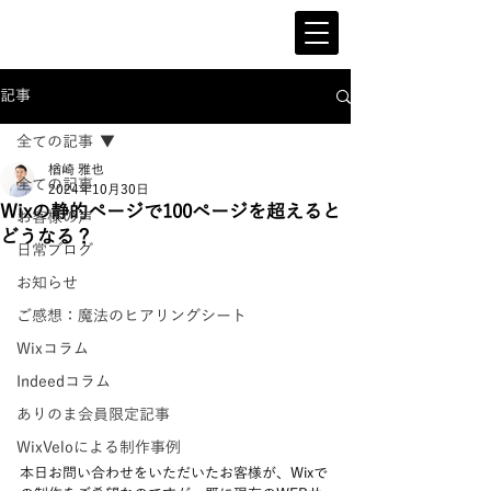
記事
全ての記事
楢崎 雅也
全ての記事
2024年10月30日
Wixの静的ページで100ページを超えると
お客様の声
どうなる？
日常ブログ
お知らせ
ご感想：魔法のヒアリングシート
Wixコラム
Indeedコラム
ありのま会員限定記事
WixVeloによる制作事例
本日お問い合わせをいただいたお客様が、Wixで