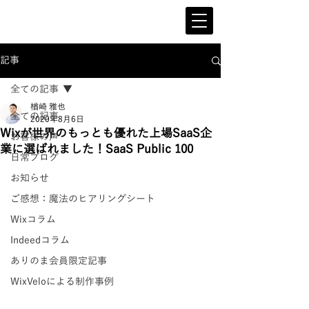
記事
全ての記事
楢崎 雅也
全ての記事
2020年8月6日
Wixが世界のもっとも優れた上場SaaS企
お客様の声
業に選ばれました！SaaS Public 100
日常ブログ
お知らせ
ご感想：魔法のヒアリングシート
Wixコラム
Indeedコラム
ありのま会員限定記事
WixVeloによる制作事例