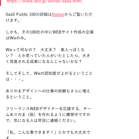
https://www.idcf.jp/words/saas.html
SaaS Public 100の詳細は
Notion
からご覧いただ
けます。
しかも、その100社の中にWEBサイト作成の企業
はWixのみ。
Wixって何なの？　大丈夫？　素人っぽくな
い？　とか思っていた人がいたとしたら、大き
く見直される成果になるんじゃないかな？
そしてそして、Wixの認知度が上がるということ
は・・・。
ありのまデザインへの仕事の依頼もさらに増え
るということ。
フリーランスWEBデザイナーを応援する、チー
ムありのま（仮）を作れるように構想中ですの
で、気になる人は早目に連絡ください。
「私、こんな事できます！」とかでも大丈夫で
す。