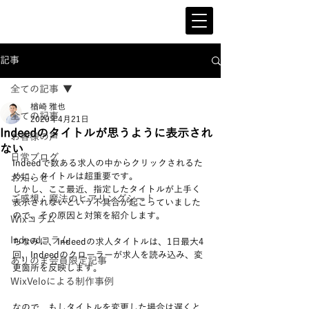
記事
全ての記事
楢崎 雅也
全ての記事
2020年4月21日
Indeedのタイトルが思うように表示され
お客様の声
ない
日常ブログ
Indeedで数ある求人の中からクリックされるた
めに、タイトルは超重要です。
お知らせ
しかし、ここ最近、指定したタイトルが上手く
ご感想：魔法のヒアリングシート
表示されないという不具合が起こっていました
ので、その原因と対策を紹介します。
Wixコラム
Indeedコラム
ちなみに、Indeedの求人タイトルは、1日最大4
回、Indeedのクローラーが求人を読み込み、変
ありのま会員限定記事
更箇所を反映します。
WixVeloによる制作事例
なので、もしタイトルを変更した場合は遅くと