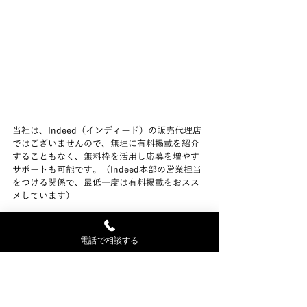
当社は、Indeed（インディード）の販売代理店
ではございませんので、無理に有料掲載を紹介
することもなく、無料枠を活用し応募を増やす
サポートも可能です。（Indeed本部の営業担当
をつける関係で、最低一度は有料掲載をおスス
メしています）
まだまだIndeed掲載における対策をとられてい
ない会社が多い中、少しでも先に開始されたい
電話で相談する
企業様はお気軽にお問い合わせください。 
Indeed運用のご相談はこちら