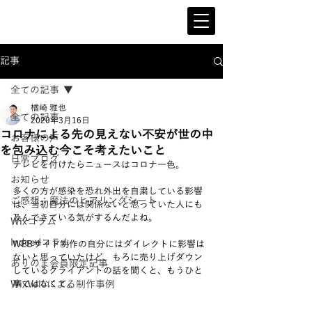
記事
全ての記事
楢崎 雅也
全ての記事
2020年3月16日
コロナによる先の見えない不安が世の中
お客様の声
を包み込む今こそ考えたいこと
日常ブログ
テレビを付けたらニュースはコロナ一色。
お知らせ
多くの方が感染を恐れ外出を自粛している影響
ご感想：魔法のヒアリングシート
は、当初自分には関係ないと思っていた人にも
及んできている気がするんだよね。
Wixコラム
Indeedコラム
WEBサイト制作の自分にはダイレクトに影響は
ないと思っていたけど、もろに売り上げダウン
ありのま会員限定記事
しているクライアントの話を聞くと、もうひと
WixVeloによる制作事例
事ではなくて。