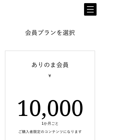
会員プランを選択
ありのま会員
￥
10,0
10,000
1か月ごと
ご購入者限定のコンテンツになります