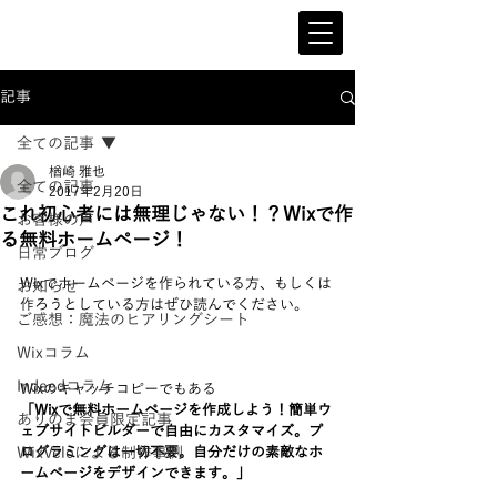
記事
全ての記事
楢崎 雅也
全ての記事
2017年2月20日
これ初心者には無理じゃない！？Wixで作
お客様の声
る無料ホームページ！
日常ブログ
Wixでホームページを作られている方、もしくは
お知らせ
作ろうとしている方はぜひ読んでください。
ご感想：魔法のヒアリングシート
Wixコラム
Indeedコラム
Wixのキャッチコピーでもある
「Wixで無料ホームページを作成しよう！簡単ウ
ありのま会員限定記事
ェブサイトビルダーで自由にカスタマイズ。プ
WixVeloによる制作事例
ログラミングは一切不要。自分だけの素敵なホ
ームページをデザインできます。」