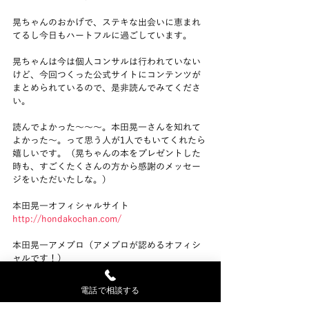
晃ちゃんのおかげで、ステキな出会いに恵まれ
てるし今日もハートフルに過ごしています。
晃ちゃんは今は個人コンサルは行われていない
けど、今回つくった公式サイトにコンテンツが
まとめられているので、是非読んでみてくださ
い。
読んでよかった～～～。本田晃一さんを知れて
よかった～。って思う人が1人でもいてくれたら
嬉しいです。（晃ちゃんの本をプレゼントした
時も、すごくたくさんの方から感謝のメッセー
ジをいただいたしな。）
本田晃一オフィシャルサイト
http://hondakochan.com/
本田晃一アメブロ（アメブロが認めるオフィシ
ャルです！）
読者登録してね。
http://ameblo.jp/hondakochan/
電話で相談する