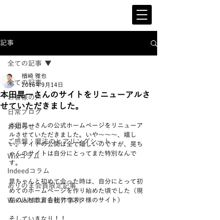
記事
全ての記事
楢崎 雅也
全ての記事
2016年9月14日
本田晃一さんのサイトをリニューアルさ
お客様の声
せていただきました。
日常ブログ
本田晃一さんの公式ホームページをリニューア
お知らせ
ルさせていただきました。いや～～～、嬉し
ご感想：魔法のヒアリングシート
い。サイトの公開は全て嬉しいのですが、晃ち
ゃんのサイトは自分にとってまた特別なんで
Wixコラム
す。
Indeedコラム
晃ちゃんと初めて会った時は、自分にとって初
ありのま会員限定記事
めてのホームページを作り始めた頃でした（現
WixVeloによる制作事例
在の人材教育会社アウスタ様のサイト）
そしていきなり！！