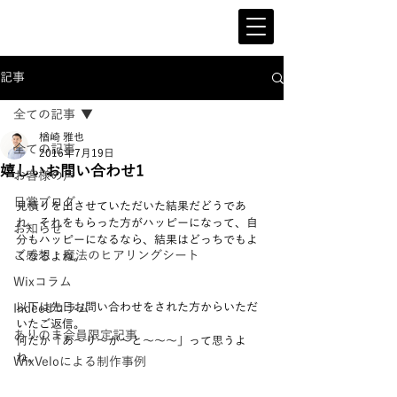
記事
全ての記事
楢崎 雅也
全ての記事
2016年7月19日
嬉しいお問い合わせ1
お客様の声
日常ブログ
見積りを出させていただいた結果だどうであ
れ、それをもらった方がハッピーになって、自
お知らせ
分もハッピーになるなら、結果はどっちでもよ
ご感想：魔法のヒアリングシート
くなるよね。
Wixコラム
以下は先日お問い合わせをされた方からいただ
Indeedコラム
いたご返信。
ありのま会員限定記事
何だか「あ～り～が～と～～～」って思うよ
ね。
WixVeloによる制作事例