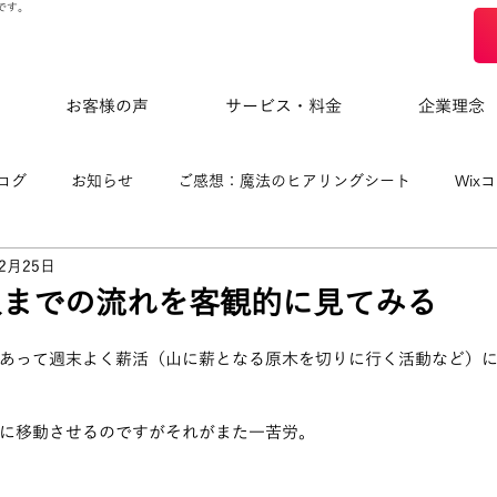
です。
お客様の声
サービス・料金
企業理念
ログ
お知らせ
ご感想：魔法のヒアリングシート
Wix
年2月25日
eloによる制作事例
入までの流れを客観的に見てみる
あって週末よく薪活（山に薪となる原木を切りに行く活動など）
に移動させるのですがそれがまた一苦労。