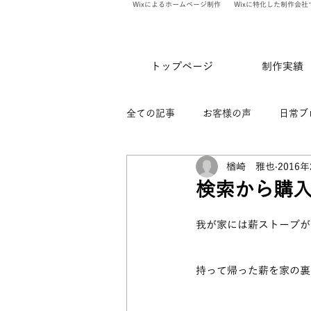
Wixによるホームページ制作
Wixに特化した制作会社
トップページ
制作実績
全ての記事
お客様の声
日常ブ
楢崎 雅也
2016
ありのま会員限定記事
WixV
検索から購
我が家には薪ストーブが
持って帰った薪を家の裏