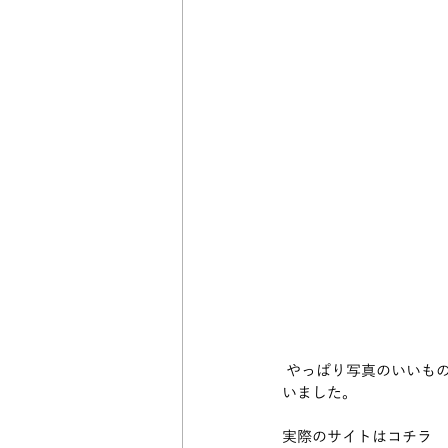
 やっぱり写真のいいものに目が行きますね。そしてたどり着いたこのページ、凄く親切に商品説明が書かれて
いました。
実際のサイトはコチラ　