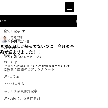
記事
全ての記事
楢崎 雅也
全ての記事
2021年2月4日
まだ３日しか経ってないのに、今月の予
お客様の声
約が埋まりました！！
日常ブログ
朝から嬉しいメッセージ☺️
お知らせ
ご紹介の許可を頂いたので掲載させてもらいま
ご感想：魔法のヒアリングシート
す。
Wixコラム
Indeedコラム
ありのま会員限定記事
WixVeloによる制作事例