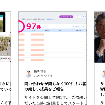
eloによる制作事例
楢崎 雅也
2023年7月5日
さらに良
問い合わせが間もなく100件！お客様
サ
ていける
の嬉しい成果をご報告
W
し
サイトを公開して約1年。 ご依頼いた
さんが自
サ
だいた当時は副業としてスタートした