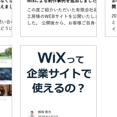
なくなっ
Wixによる制作事例を追加しました
お
えまし
開
この度ご紹介いただいた有限会社彩輝
2
工房様のWEBサイトを公開いたしま
と
した。 公開後から、お客様ご自身で
どうにか
イ
コツコツとブログを更新いただいてお
サ
り、社長は 「ホームページからのお
こ
問い合わせなんて期待していないか
いただき
て
ら！」とおっしゃっていますが、
早くて、
安
Googleアドワーズ広告もスタートさ
問い合わ
た
れて...
楢崎 雅也