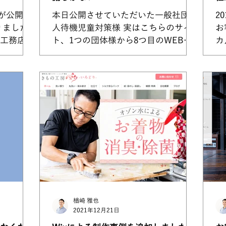
が公開と
本日公開させていただいた一般社団法
2
りました
人待機児童対策様 実はこちらのサイ
お
工務店様
ト、1つの団体様から8つ目のWEBサ
カ
する前の
イトのご依頼になります。 その他、
の
お客様で
ターポリン幕看板の制作など何でもご
合
ノベーシ
相談いただけて。 毎回感謝でいっぱ
態
いなのですが、こちらかお礼を伝える
客
と、その都度理事長から...
せ
楢崎 雅也
2021年12月21日