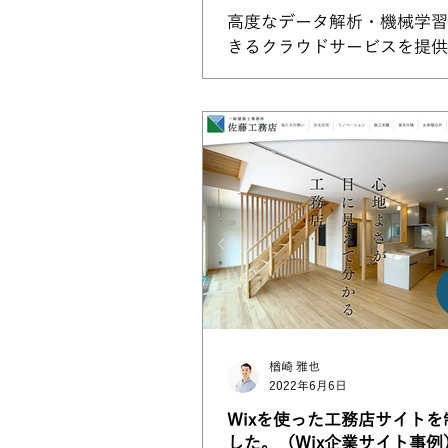
高度なデータ解析・機械学習
きるクラウドサービスを提供
タケミカル株式会社様のWE
と、自社サービスデータケミ
の紹介サイトを公開させてい
した。 どちらも多言語設定
おり、国内のみならず海外か
合わせも視野に入れております
楢崎 雅也
2022年6月6日
Wixを使った工務店サイトを
した。（Wix企業サイト事例