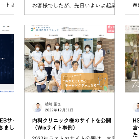
ートされ
W
お客様でしたが、先日いよいよ起業。
ルティン
し
コツコツとお問い合わせもいただいて
立前にホ
マ
るのは確認していましたが、気が付く
き早1年
べ
と97件！！ WEBからのお問い合わせ
、1年間継
o
が欲しい！というご相談は多いのです
感想を伺
ノ
が、身内からの問い合わせな...
た
楢崎 雅也
2022年12月31日
EBサイ
内科クリニック様のサイトを公開
H
きまし
（Wixサイト事例）
宮
た
2022年ラストのサイト公開は、内科