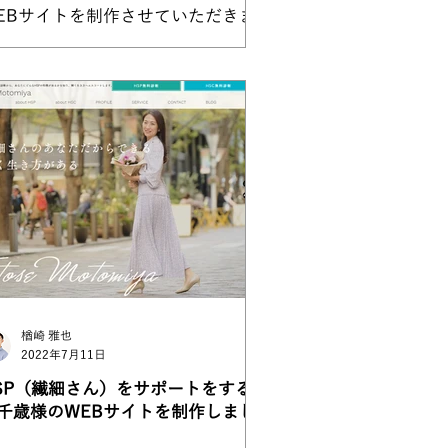
EBサイトを制作させていただきま
た。 自分が会社員の売れない営業
ン時代、お金は無いけど思い切り食
たい！という時に、日替わりランチ
r ペペロンチーノのWサイズ or ミラ
風ドリアを何度注文させていただい
ことか。...
楢崎 雅也
2022年7月11日
SP（繊細さん）をサポートをする本
千歳様のWEBサイトを制作しまし