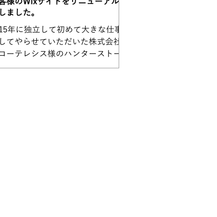
客様のWixサイトをリニューアル公
しました。
015年に独立して初めて大きな仕事
してやらせていただいた株式会社エ
コーテレシス様のハンターストーブ
イト。 エイコーテレシス様にはそ
から、計9つのWEBサイトを作らせ
いただきました。 そして本日（大
）その6年前の初めて携わらせてい
だいたサイトのリニューアル公開...