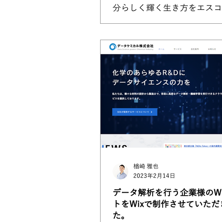
分らしく輝く生き方をエスコ
るサポート、企業へのコンサ
グを行う本宮千歳さん。 独
ームページのご相談をいただ
以上。 公開したてではなく
続サポートを受けられてのご
いました。 ...
楢崎 雅也
2023年2月14日
データ解析を行う企業様のW
トをWixで制作させていただ
た。