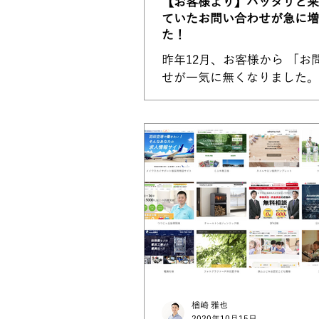
【お客様より】パッタリと来
ていたお問い合わせが急に増
た！
昨年12月、お客様から 「お問い合わ
せが一気に無くなりました。
なりませんか？」 というご相談があ
りました。 年末に対策をとった結
果、本日このようなLINEを
ました。 （結果が出るのが
こちらもビックリでした） 
せが減った考えられる原因...
楢崎 雅也