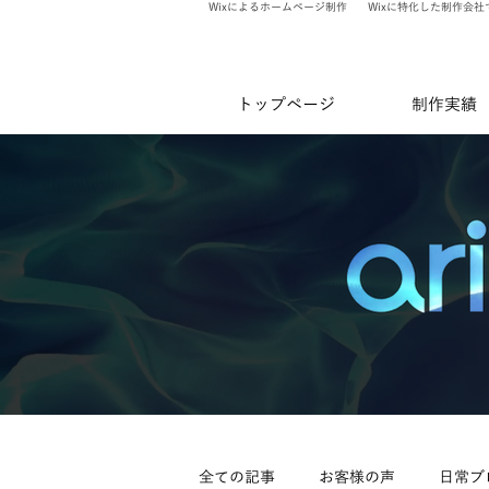
Wixによるホームページ制作
Wixに特化した制作会社
トップページ
制作実績
全ての記事
お客様の声
日常ブ