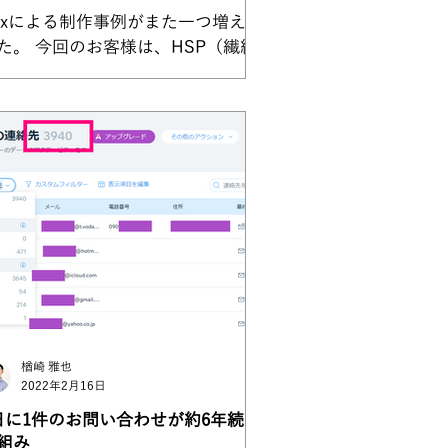
ixによる制作事例がまた一つ増えま
た。 今回のお客様は、HSP（繊細
ん）の方をサポートする本宮千歳
。 Wixの強みをいかして、制作段階
ら共同管理者に入っていただき、こ
らから質問形式でテキスト部分を埋
ていただき、最終的にこちらでリラ
トして文章を整えていきました...
楢崎 雅也
2022年2月16日
日に1件のお問い合わせが約6年続く
組み