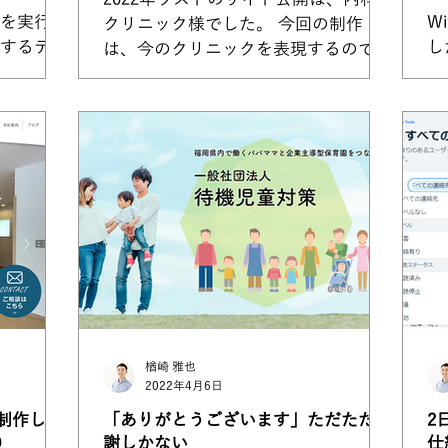
を実行で
W
クリニック様でした。 今回の制作
するデー
し
は、今のクリニックを表現するのでは
Bサイト
さ
なく、来年4月以降にクリニックを大
カルラボ
様
リニューアルすることを踏まえたサイ
ただきま
か
ト変更。 サイトの雰囲気もロゴのカ
となって
ち
ラーも全てがまだ存在しないものをカ
らの問い
め
タチにする仕事で。...
。...
イ
楢崎 雅也
2022年4月6日
制作しま
「ありがとうございます」ただただ感
2
）
謝しかない
仕