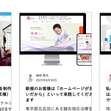
eloによる制作事例
楢崎 雅也
2022年8月30日
を制作さ
新規のお客様は「ホームページがきれ
私
E様）
いだから」といって来院してください
は
ます
で
ナルジム
東京都五反田にある鍼灸指圧治療室香
埼
WEBサイ