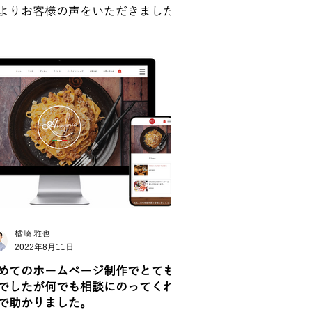
よりお客様の声をいただきました。
社から車で5分の場所にあるお客様
。 https://www.hidaka-
as.co.jp/ ホームページを作ろうと思
たきっかけは何ですか? また、こ
までどのような課題がありました
...
楢崎 雅也
2022年8月11日
めてのホームページ制作でとても不
でしたが何でも相談にのってくれた
で助かりました。