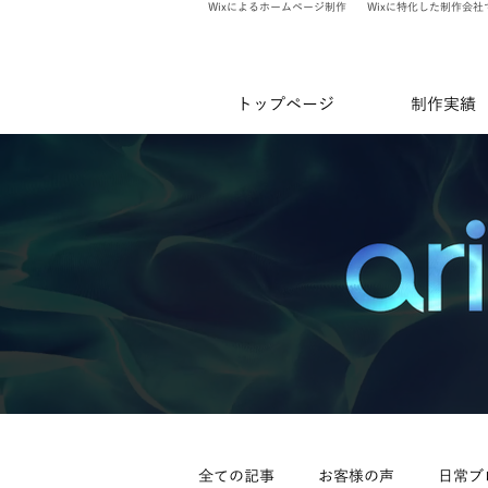
Wixによるホームページ制作
Wixに特化した制作会社
トップページ
制作実績
全ての記事
お客様の声
日常ブ