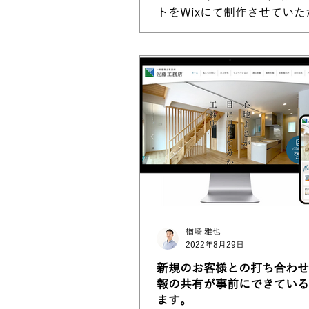
トをWixにて制作させていた
た。 今回のご依頼は、Wixマーケット
プレイス経由。（Wixが提供
プロのWEBデザイナーへの
り振られるサービス）...
楢崎 雅也
2022年8月29日
新規のお客様との打ち合わせ
報の共有が事前にできている
ます。