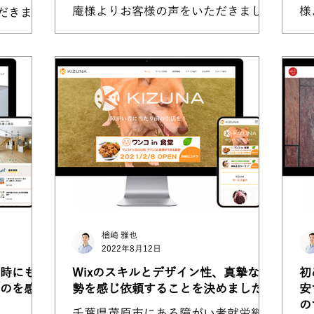
庵様よりお客様の声をいただきまし
様
だきまし
た。 身体のこと、治療のことが大好
当
きな加藤先生だからこそできるWEB
です
している
サイトに成長しています。
g
依頼が割
https://www.hariq-kanon.com/ ホー
っ
ムページを作ろうと思ったきっかけは
れ
何ですか? また、...
か？
楢崎 雅也
2022年8月12日
時にも情
Wixのスキルとデザイン性、真摯な姿
初
のを感じ
勢を感じ依頼することを決めました。
安
の
千葉県茂原市にある障がい者就労継続