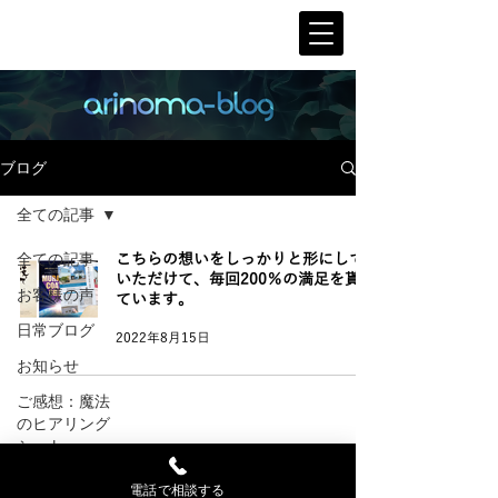
ブログ
全ての記事
全ての記事
こちらの想いをしっかりと形にして
いただけて、毎回200％の満足を貰っ
お客様の声
ています。
日常ブログ
2022年8月15日
お知らせ
ご感想：魔法
のヒアリング
シート
株式会社ありのまデザイン
Wixコラム
電話で相談する
〒350-1213 埼玉県日高市高萩1584-1